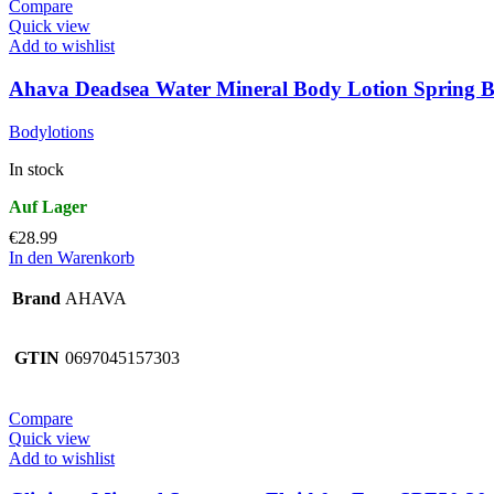
Compare
Quick view
Add to wishlist
Ahava Deadsea Water Mineral Body Lotion Spring 
Bodylotions
In stock
€
28.99
In den Warenkorb
Brand
AHAVA
GTIN
0697045157303
Compare
Quick view
Add to wishlist