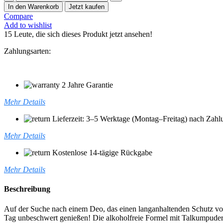
Soft
In den Warenkorb
Jetzt kaufen
Talc
Compare
and
Add to wishlist
Pink
15
Leute, die sich dieses Produkt jetzt ansehen!
Flower
Scent
Zahlungsarten:
150
ml
Menge
2 Jahre Garantie
Mehr Details
Lieferzeit: 3–5 Werktage (Montag–Freitag) nach Zahl
Mehr Details
Kostenlose 14-tägige Rückgabe
Mehr Details
Beschreibung
Auf der Suche nach einem Deo, das einen langanhaltenden Schutz vo
Tag unbeschwert genießen! Die alkoholfreie Formel mit Talkumpuder u