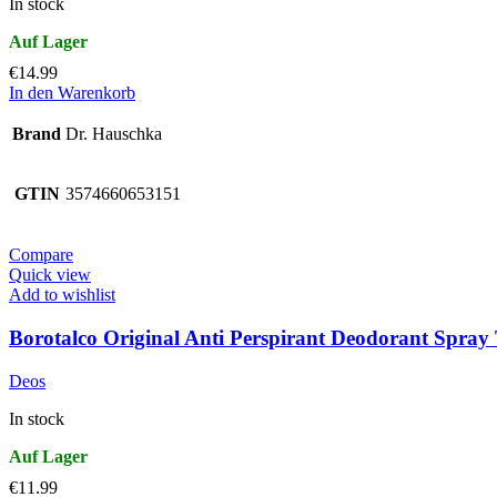
In stock
€
14.99
In den Warenkorb
Brand
Dr. Hauschka
GTIN
3574660653151
Compare
Quick view
Add to wishlist
Borotalco Original Anti Perspirant Deodorant Spray 
Deos
In stock
€
11.99