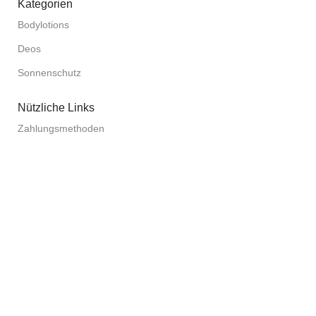
Kategorien
Bodylotions
Deos
Sonnenschutz
Nützliche Links
Zahlungsmethoden
Versand
Rückgaberecht
AGB
Datenschutzerklärung
Impressum
Kontaktdaten
Benutzermenü