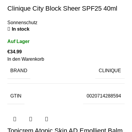
Clinique City Block Sheer SPF25 40ml
Sonnenschutz
In stock
€
34.99
In den Warenkorb
BRAND
CLINIQUE
GTIN
0020714288594
Topicrem Atopic Skin AD Emollient Balm