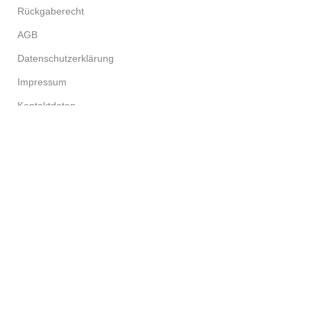
Rückgaberecht
AGB
Datenschutzerklärung
Impressum
Kontaktdaten
Benutzermenü
Mein Konto
Warenkorb
Kasse
© 2026
NewNormal.eco
. Alle Rechte vorbehalten.
0
Compare
0
Wishlist
0
items
Cart