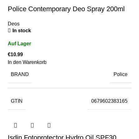
Police Contemporary Deo Spray 200ml
Deos
In stock
€
10.99
In den Warenkorb
BRAND
Police
GTIN
0679602383165
Isdin Fotoprotector Hydro Oil SPF30