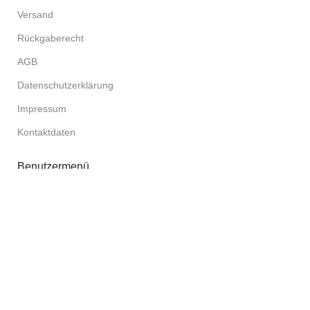
Versand
Rückgaberecht
AGB
Datenschutzerklärung
Impressum
Kontaktdaten
Benutzermenü
Mein Konto
Warenkorb
Kasse
© 2026
NewNormal.eco
. Alle Rechte vorbehalten.
Filters